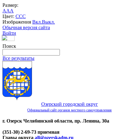
Размер:
A
A
A
Цвет:
C
C
C
Изображения
Вкл.
Выкл.
Обычная версия сайта
Войти
Поиск
Все результаты
Озерский городской округ
Официальный сайт органов местного самоуправления
г. Озерск Челябинской области, пр. Ленина, 30а
(351-30) 2-69-73 приемная
Главы округа
all@ozerskadm.ru