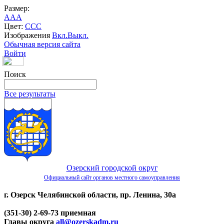
Размер:
A
A
A
Цвет:
C
C
C
Изображения
Вкл.
Выкл.
Обычная версия сайта
Войти
Поиск
Все результаты
Озерский городской округ
Официальный сайт органов местного самоуправления
г. Озерск Челябинской области, пр. Ленина, 30а
(351-30) 2-69-73 приемная
Главы округа
all@ozerskadm.ru