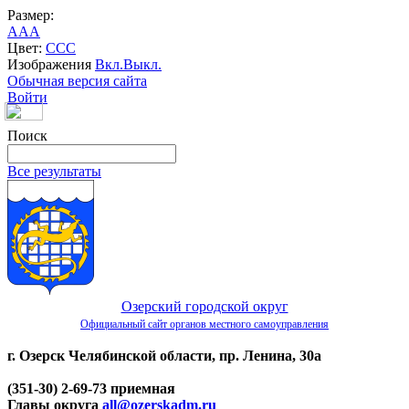
Размер:
A
A
A
Цвет:
C
C
C
Изображения
Вкл.
Выкл.
Обычная версия сайта
Войти
Поиск
Все результаты
Озерский городской округ
Официальный сайт органов местного самоуправления
г. Озерск Челябинской области, пр. Ленина, 30а
(351-30) 2-69-73 приемная
Главы округа
all@ozerskadm.ru