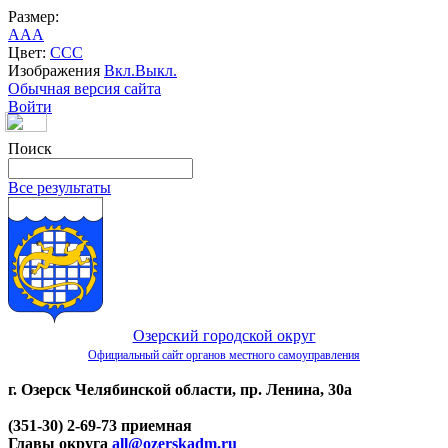
Размер:
A
A
A
Цвет:
C
C
C
Изображения
Вкл.
Выкл.
Обычная версия сайта
Войти
Поиск
Все результаты
Озерский городской округ
Официальный сайт органов местного самоуправления
г. Озерск Челябинской области, пр. Ленина, 30а
(351-30) 2-69-73 приемная
Главы округа
all@ozerskadm.ru