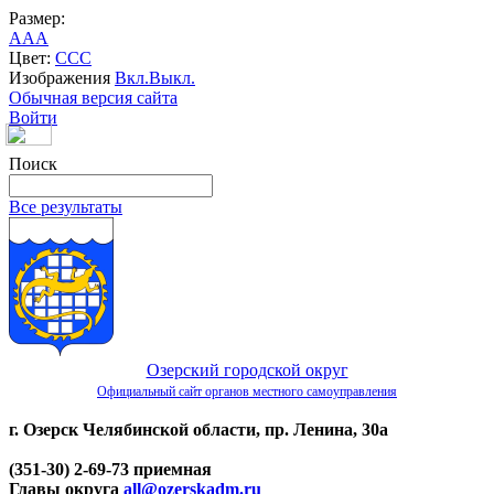
Размер:
A
A
A
Цвет:
C
C
C
Изображения
Вкл.
Выкл.
Обычная версия сайта
Войти
Поиск
Все результаты
Озерский городской округ
Официальный сайт органов местного самоуправления
г. Озерск Челябинской области, пр. Ленина, 30а
(351-30) 2-69-73 приемная
Главы округа
all@ozerskadm.ru