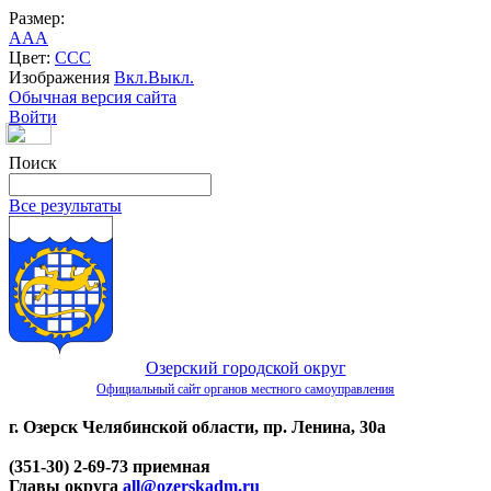
Размер:
A
A
A
Цвет:
C
C
C
Изображения
Вкл.
Выкл.
Обычная версия сайта
Войти
Поиск
Все результаты
Озерский городской округ
Официальный сайт органов местного самоуправления
г. Озерск Челябинской области, пр. Ленина, 30а
(351-30) 2-69-73 приемная
Главы округа
all@ozerskadm.ru