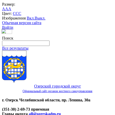
Размер:
A
A
A
Цвет:
C
C
C
Изображения
Вкл.
Выкл.
Обычная версия сайта
Войти
Поиск
Все результаты
Озерский городской округ
Официальный сайт органов местного самоуправления
г. Озерск Челябинской области, пр. Ленина, 30а
(351-30) 2-69-73 приемная
Главы округа
all@ozerskadm.ru