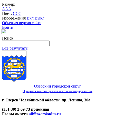
Размер:
A
A
A
Цвет:
C
C
C
Изображения
Вкл.
Выкл.
Обычная версия сайта
Войти
Поиск
Все результаты
Озерский городской округ
Официальный сайт органов местного самоуправления
г. Озерск Челябинской области, пр. Ленина, 30а
(351-30) 2-69-73 приемная
Главы округа
all@ozerskadm.ru