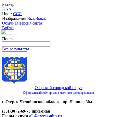
Размер:
A
A
A
Цвет:
C
C
C
Изображения
Вкл.
Выкл.
Обычная версия сайта
Войти
Поиск
Все результаты
Озерский городской округ
Официальный сайт органов местного самоуправления
г. Озерск Челябинской области, пр. Ленина, 30а
(351-30) 2-69-73 приемная
Главы округа
all@ozerskadm.ru