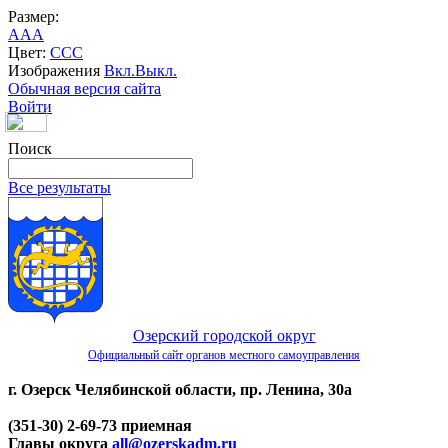
Размер:
A
A
A
Цвет:
C
C
C
Изображения
Вкл.
Выкл.
Обычная версия сайта
Войти
Поиск
Все результаты
Озерский городской округ
Официальный сайт органов местного самоуправления
г. Озерск Челябинской области, пр. Ленина, 30а
(351-30) 2-69-73 приемная
Главы округа
all@ozerskadm.ru