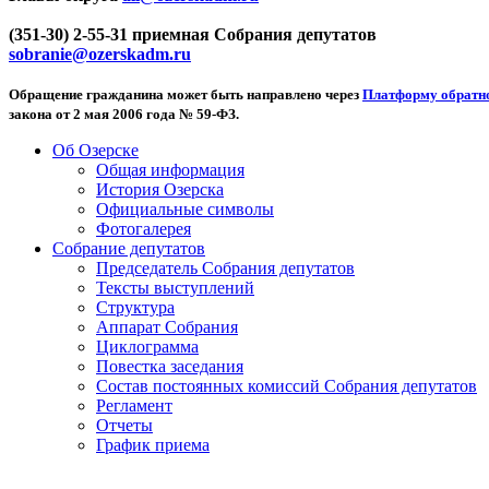
(351-30) 2-55-31 приемная Собрания депутатов
sobranie@ozerskadm.ru
Обращение гражданина может быть направлено через
Платформу обратно
закона от 2 мая 2006 года № 59-ФЗ.
Об Озерске
Общая информация
История Озерска
Официальные символы
Фотогалерея
Собрание депутатов
Председатель Собрания депутатов
Тексты выступлений
Структура
Аппарат Собрания
Циклограмма
Повестка заседания
Состав постоянных комиссий Собрания депутатов
Регламент
Отчеты
График приема