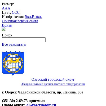
Размер:
A
A
A
Цвет:
C
C
C
Изображения
Вкл.
Выкл.
Обычная версия сайта
Войти
Поиск
Все результаты
Озерский городской округ
Официальный сайт органов местного самоуправления
г. Озерск Челябинской области, пр. Ленина, 30а
(351-30) 2-69-73 приемная
Главы округа
all@ozerskadm.ru