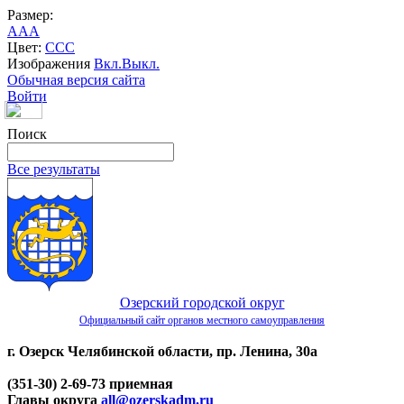
Размер:
A
A
A
Цвет:
C
C
C
Изображения
Вкл.
Выкл.
Обычная версия сайта
Войти
Поиск
Все результаты
Озерский городской округ
Официальный сайт органов местного самоуправления
г. Озерск Челябинской области, пр. Ленина, 30а
(351-30) 2-69-73 приемная
Главы округа
all@ozerskadm.ru