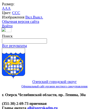
Размер:
A
A
A
Цвет:
C
C
C
Изображения
Вкл.
Выкл.
Обычная версия сайта
Войти
Поиск
Все результаты
Озерский городской округ
Официальный сайт органов местного самоуправления
г. Озерск Челябинской области, пр. Ленина, 30а
(351-30) 2-69-73 приемная
Главы округа
all@ozerskadm.ru