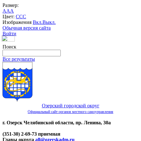
Размер:
A
A
A
Цвет:
C
C
C
Изображения
Вкл.
Выкл.
Обычная версия сайта
Войти
Поиск
Все результаты
Озерский городской округ
Официальный сайт органов местного самоуправления
г. Озерск Челябинской области, пр. Ленина, 30а
(351-30) 2-69-73 приемная
Главы округа
all@ozerskadm.ru