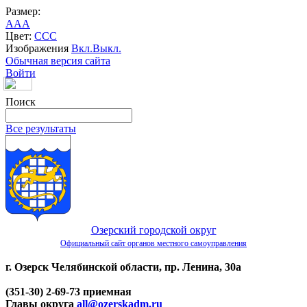
Размер:
A
A
A
Цвет:
C
C
C
Изображения
Вкл.
Выкл.
Обычная версия сайта
Войти
Поиск
Все результаты
Озерский городской округ
Официальный сайт органов местного самоуправления
г. Озерск Челябинской области, пр. Ленина, 30а
(351-30) 2-69-73 приемная
Главы округа
all@ozerskadm.ru