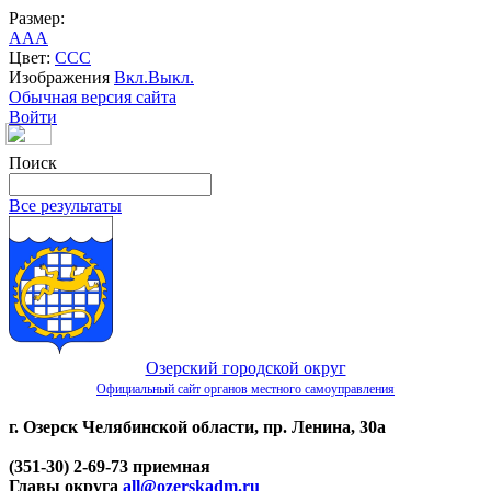
Размер:
A
A
A
Цвет:
C
C
C
Изображения
Вкл.
Выкл.
Обычная версия сайта
Войти
Поиск
Все результаты
Озерский городской округ
Официальный сайт органов местного самоуправления
г. Озерск Челябинской области, пр. Ленина, 30а
(351-30) 2-69-73 приемная
Главы округа
all@ozerskadm.ru