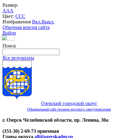
Размер:
A
A
A
Цвет:
C
C
C
Изображения
Вкл.
Выкл.
Обычная версия сайта
Войти
Поиск
Все результаты
Озерский городской округ
Официальный сайт органов местного самоуправления
г. Озерск Челябинской области, пр. Ленина, 30а
(351-30) 2-69-73 приемная
Главы округа
all@ozerskadm.ru