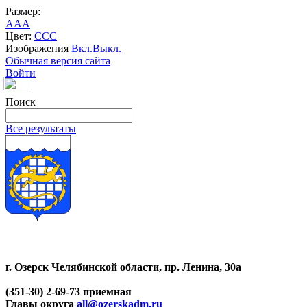
Размер:
A
A
A
Цвет:
C
C
C
Изображения
Вкл.
Выкл.
Обычная версия сайта
Войти
Поиск
Все результаты
г. Озерск Челябинской области, пр. Ленина, 30а
(351-30) 2-69-73 приемная
Главы округа
all@ozerskadm.ru