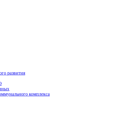
ого развития
О
анных
оммунального комплекса