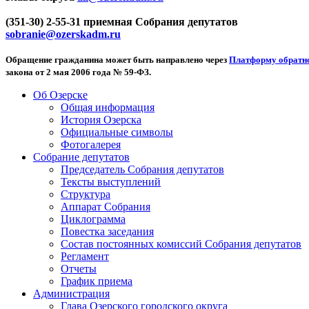
(351-30) 2-55-31 приемная Собрания депутатов
sobranie@ozerskadm.ru
Обращение гражданина может быть направлено через
Платформу обратно
закона от 2 мая 2006 года № 59-ФЗ.
Об Озерске
Общая информация
История Озерска
Официальные символы
Фотогалерея
Собрание депутатов
Председатель Собрания депутатов
Тексты выступлений
Структура
Аппарат Собрания
Циклограмма
Повестка заседания
Состав постоянных комиссий Собрания депутатов
Регламент
Отчеты
График приема
Администрация
Глава Озерского городского округа