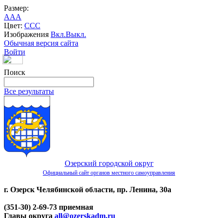
Размер:
A
A
A
Цвет:
C
C
C
Изображения
Вкл.
Выкл.
Обычная версия сайта
Войти
Поиск
Все результаты
Озерский городской округ
Официальный сайт органов местного самоуправления
г. Озерск Челябинской области, пр. Ленина, 30а
(351-30) 2-69-73 приемная
Главы округа
all@ozerskadm.ru