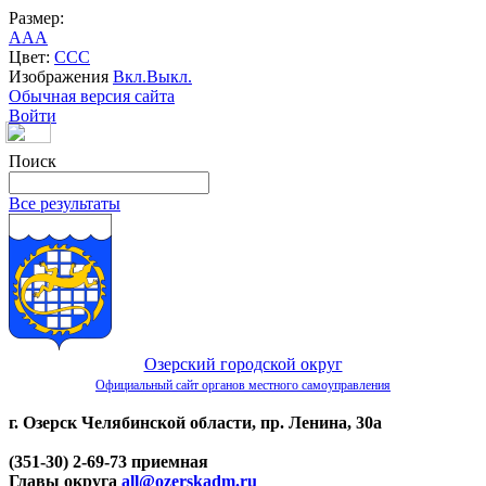
Размер:
A
A
A
Цвет:
C
C
C
Изображения
Вкл.
Выкл.
Обычная версия сайта
Войти
Поиск
Все результаты
Озерский городской округ
Официальный сайт органов местного самоуправления
г. Озерск Челябинской области, пр. Ленина, 30а
(351-30) 2-69-73 приемная
Главы округа
all@ozerskadm.ru