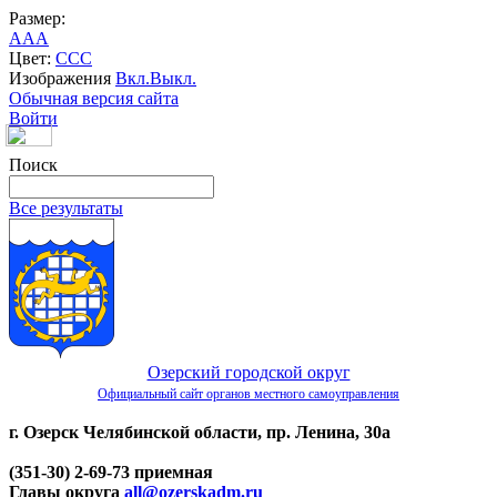
Размер:
A
A
A
Цвет:
C
C
C
Изображения
Вкл.
Выкл.
Обычная версия сайта
Войти
Поиск
Все результаты
Озерский городской округ
Официальный сайт органов местного самоуправления
г. Озерск Челябинской области, пр. Ленина, 30а
(351-30) 2-69-73 приемная
Главы округа
all@ozerskadm.ru