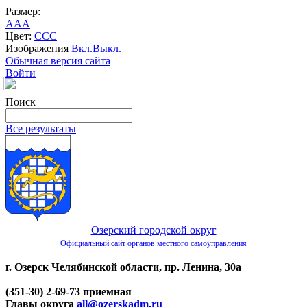
Размер:
A
A
A
Цвет:
C
C
C
Изображения
Вкл.
Выкл.
Обычная версия сайта
Войти
Поиск
Все результаты
Озерский городской округ
Официальный сайт органов местного самоуправления
г. Озерск Челябинской области, пр. Ленина, 30а
(351-30) 2-69-73 приемная
Главы округа
all@ozerskadm.ru